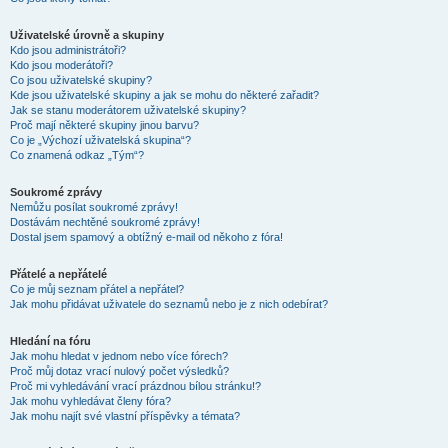
Uživatelské úrovně a skupiny
Kdo jsou administrátoři?
Kdo jsou moderátoři?
Co jsou uživatelské skupiny?
Kde jsou uživatelské skupiny a jak se mohu do některé zařadit?
Jak se stanu moderátorem uživatelské skupiny?
Proč mají některé skupiny jinou barvu?
Co je „Výchozí uživatelská skupina“?
Co znamená odkaz „Tým“?
Soukromé zprávy
Nemůžu posílat soukromé zprávy!
Dostávám nechtěné soukromé zprávy!
Dostal jsem spamový a obtížný e-mail od někoho z fóra!
Přátelé a nepřátelé
Co je můj seznam přátel a nepřátel?
Jak mohu přidávat uživatele do seznamů nebo je z nich odebírat?
Hledání na fóru
Jak mohu hledat v jednom nebo více fórech?
Proč můj dotaz vrací nulový počet výsledků?
Proč mi vyhledávání vrací prázdnou bílou stránku!?
Jak mohu vyhledávat členy fóra?
Jak mohu najít své vlastní příspěvky a témata?