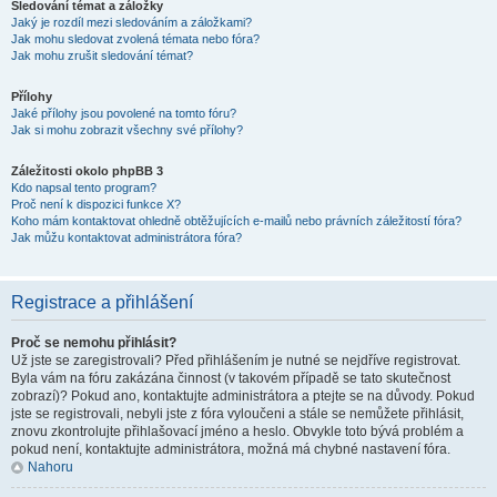
Sledování témat a záložky
Jaký je rozdíl mezi sledováním a záložkami?
Jak mohu sledovat zvolená témata nebo fóra?
Jak mohu zrušit sledování témat?
Přílohy
Jaké přílohy jsou povolené na tomto fóru?
Jak si mohu zobrazit všechny své přílohy?
Záležitosti okolo phpBB 3
Kdo napsal tento program?
Proč není k dispozici funkce X?
Koho mám kontaktovat ohledně obtěžujících e-mailů nebo právních záležitostí fóra?
Jak můžu kontaktovat administrátora fóra?
Registrace a přihlášení
Proč se nemohu přihlásit?
Už jste se zaregistrovali? Před přihlášením je nutné se nejdříve registrovat.
Byla vám na fóru zakázána činnost (v takovém případě se tato skutečnost
zobrazí)? Pokud ano, kontaktujte administrátora a ptejte se na důvody. Pokud
jste se registrovali, nebyli jste z fóra vyloučeni a stále se nemůžete přihlásit,
znovu zkontrolujte přihlašovací jméno a heslo. Obvykle toto bývá problém a
pokud není, kontaktujte administrátora, možná má chybné nastavení fóra.
Nahoru