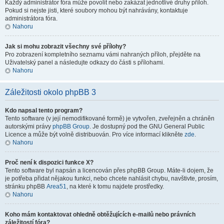
Každý administrátor fóra může povolit nebo zakázat jednotlivé druhy příloh.
Pokud si nejste jisti, které soubory mohou být nahrávány, kontaktuje
administrátora fóra.
Nahoru
Jak si mohu zobrazit všechny své přílohy?
Pro zobrazení kompletního seznamu vámi nahraných příloh, přejděte na
Uživatelský panel a následujte odkazy do části s přílohami.
Nahoru
Záležitosti okolo phpBB 3
Kdo napsal tento program?
Tento software (v její nemodifikované formě) je vytvořen, zveřejněn a chráněn
autorskými právy
phpBB Group
. Je dostupný pod the GNU General Public
Licence a může být volně distribuován. Pro více informací klikněte
zde
.
Nahoru
Proč není k dispozici funkce X?
Tento software byl napsán a licencován přes phpBB Group. Máte-li dojem, že
je potřeba přidat nějakou funkci, nebo chcete nahlásit chybu, navštivte, prosím,
stránku phpBB
Area51
, na které k tomu najdete prostředky.
Nahoru
Koho mám kontaktovat ohledně obtěžujících e-mailů nebo právních
záležitostí fóra?