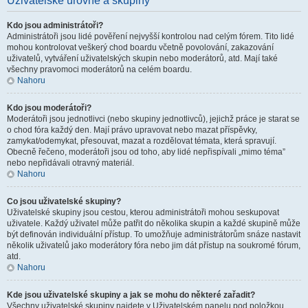
Uživatelské úrovně a skupiny
Kdo jsou administrátoři?
Administrátoři jsou lidé pověření nejvyšší kontrolou nad celým fórem. Tito lidé
mohou kontrolovat veškerý chod boardu včetně povolování, zakazování
uživatelů, vytváření uživatelských skupin nebo moderátorů, atd. Mají také
všechny pravomoci moderátorů na celém boardu.
Nahoru
Kdo jsou moderátoři?
Moderátoři jsou jednotlivci (nebo skupiny jednotlivců), jejichž práce je starat se
o chod fóra každý den. Mají právo upravovat nebo mazat příspěvky,
zamykat/odemykat, přesouvat, mazat a rozdělovat témata, která spravují.
Obecně řečeno, moderátoři jsou od toho, aby lidé nepřispívali „mimo téma”
nebo nepřidávali otravný materiál.
Nahoru
Co jsou uživatelské skupiny?
Uživatelské skupiny jsou cestou, kterou administrátoři mohou seskupovat
uživatele. Každý uživatel může patřit do několika skupin a každé skupině může
být definován individuální přístup. To umožňuje administrátorům snáze nastavit
několik uživatelů jako moderátory fóra nebo jim dát přístup na soukromé fórum,
atd.
Nahoru
Kde jsou uživatelské skupiny a jak se mohu do některé zařadit?
Všechny uživatelské skupiny najdete v Uživatelském panelu pod položkou