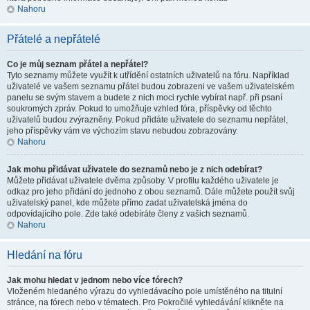
Nahoru
Přátelé a nepřátelé
Co je můj seznam přátel a nepřátel?
Tyto seznamy můžete využít k utřídění ostatních uživatelů na fóru. Například
uživatelé ve vašem seznamu přátel budou zobrazeni ve vašem uživatelském
panelu se svým stavem a budete z nich moci rychle vybírat např. při psaní
soukromých zpráv. Pokud to umožňuje vzhled fóra, příspěvky od těchto
uživatelů budou zvýrazněny. Pokud přidáte uživatele do seznamu nepřátel,
jeho příspěvky vám ve výchozím stavu nebudou zobrazovány.
Nahoru
Jak mohu přidávat uživatele do seznamů nebo je z nich odebírat?
Můžete přidávat uživatele dvěma způsoby. V profilu každého uživatele je
odkaz pro jeho přidání do jednoho z obou seznamů. Dále můžete použít svůj
uživatelský panel, kde můžete přímo zadat uživatelská jména do
odpovídajícího pole. Zde také odebíráte členy z vašich seznamů.
Nahoru
Hledání na fóru
Jak mohu hledat v jednom nebo více fórech?
Vloženém hledaného výrazu do vyhledávacího pole umístěného na titulní
stránce, na fórech nebo v tématech. Pro Pokročilé vyhledávání klikněte na