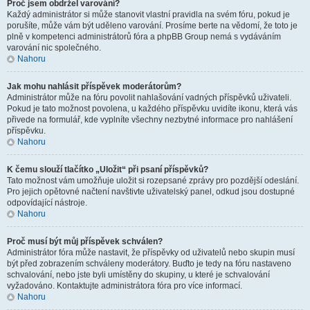
Proč jsem obdržel varování?
Každý administrátor si může stanovit vlastní pravidla na svém fóru, pokud je
porušíte, může vám být uděleno varování. Prosíme berte na vědomí, že toto je
plně v kompetenci administrátorů fóra a phpBB Group nemá s vydáváním
varování nic společného.
Nahoru
Jak mohu nahlásit příspěvek moderátorům?
Administrátor může na fóru povolit nahlašování vadných příspěvků uživateli.
Pokud je tato možnost povolena, u každého příspěvku uvidíte ikonu, která vás
přivede na formulář, kde vyplníte všechny nezbytné informace pro nahlášení
příspěvku.
Nahoru
K čemu slouží tlačítko „Uložit“ při psaní příspěvků?
Tato možnost vám umožňuje uložit si rozepsané zprávy pro pozdější odeslání.
Pro jejich opětovné načtení navštivte uživatelský panel, odkud jsou dostupné
odpovídající nástroje.
Nahoru
Proč musí být můj příspěvek schválen?
Administrátor fóra může nastavit, že příspěvky od uživatelů nebo skupin musí
být před zobrazením schváleny moderátory. Buďto je tedy na fóru nastaveno
schvalování, nebo jste byli umístěny do skupiny, u které je schvalování
vyžadováno. Kontaktujte administrátora fóra pro více informací.
Nahoru