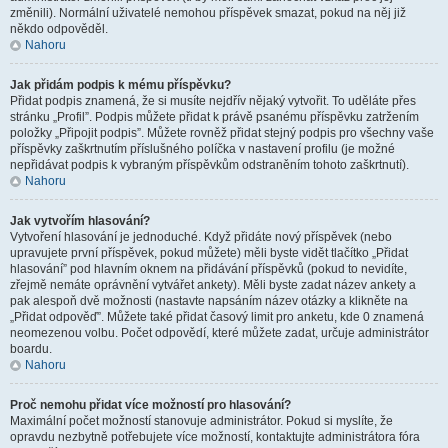
změnili). Normální uživatelé nemohou příspěvek smazat, pokud na něj již
někdo odpověděl.
Nahoru
Jak přidám podpis k mému příspěvku?
Přidat podpis znamená, že si musíte nejdřív nějaký vytvořit. To uděláte přes
stránku „Profil”. Podpis můžete přidat k právě psanému příspěvku zatržením
položky „Připojit podpis”. Můžete rovněž přidat stejný podpis pro všechny vaše
příspěvky zaškrtnutím příslušného políčka v nastavení profilu (je možné
nepřidávat podpis k vybraným příspěvkům odstraněním tohoto zaškrtnutí).
Nahoru
Jak vytvořím hlasování?
Vytvoření hlasování je jednoduché. Když přidáte nový příspěvek (nebo
upravujete první příspěvek, pokud můžete) měli byste vidět tlačítko „Přidat
hlasování” pod hlavním oknem na přidávání příspěvků (pokud to nevidíte,
zřejmě nemáte oprávnění vytvářet ankety). Měli byste zadat název ankety a
pak alespoň dvě možnosti (nastavte napsáním název otázky a klikněte na
„Přidat odpověď”. Můžete také přidat časový limit pro anketu, kde 0 znamená
neomezenou volbu. Počet odpovědí, které můžete zadat, určuje administrátor
boardu.
Nahoru
Proč nemohu přidat více možností pro hlasování?
Maximální počet možností stanovuje administrátor. Pokud si myslíte, že
opravdu nezbytně potřebujete více možností, kontaktujte administrátora fóra