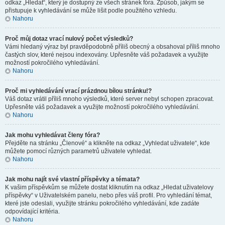
odkaz „Hledat“, který je dostupný ze všech stránek fóra. Způsob, jakým se
přistupuje k vyhledávání se může lišit podle použitého vzhledu.
Nahoru
Proč můj dotaz vrací nulový počet výsledků?
Vámi hledaný výraz byl pravděpodobně příliš obecný a obsahoval příliš mnoho
častých slov, které nejsou indexovány. Upřesněte váš požadavek a využijte
možností pokročilého vyhledávání.
Nahoru
Proč mi vyhledávání vrací prázdnou bílou stránku!?
Váš dotaz vrátil příliš mnoho výsledků, které server nebyl schopen zpracovat.
Upřesněte váš požadavek a využijte možností pokročilého vyhledávání.
Nahoru
Jak mohu vyhledávat členy fóra?
Přejděte na stránku „Členové“ a klikněte na odkaz „Vyhledat uživatele“, kde
můžete pomocí různých parametrů uživatele vyhledat.
Nahoru
Jak mohu najít své vlastní příspěvky a témata?
K vašim příspěvkům se můžete dostat kliknutím na odkaz „Hledat uživatelovy
příspěvky“ v Uživatelském panelu, nebo přes váš profil. Pro vyhledání témat,
které jste odeslali, využijte stránku pokročilého vyhledávání, kde zadáte
odpovídající kritéria.
Nahoru