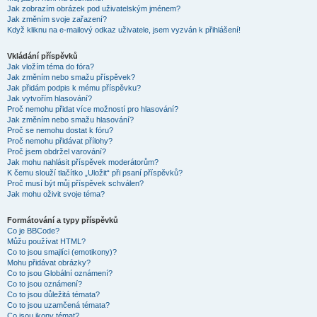
Jak zobrazím obrázek pod uživatelským jménem?
Jak změním svoje zařazení?
Když kliknu na e-mailový odkaz uživatele, jsem vyzván k přihlášení!
Vkládání příspěvků
Jak vložím téma do fóra?
Jak změním nebo smažu příspěvek?
Jak přidám podpis k mému příspěvku?
Jak vytvořím hlasování?
Proč nemohu přidat více možností pro hlasování?
Jak změním nebo smažu hlasování?
Proč se nemohu dostat k fóru?
Proč nemohu přidávat přílohy?
Proč jsem obdržel varování?
Jak mohu nahlásit příspěvek moderátorům?
K čemu slouží tlačítko „Uložit“ při psaní příspěvků?
Proč musí být můj příspěvek schválen?
Jak mohu oživit svoje téma?
Formátování a typy příspěvků
Co je BBCode?
Můžu používat HTML?
Co to jsou smajlíci (emotikony)?
Mohu přidávat obrázky?
Co to jsou Globální oznámení?
Co to jsou oznámení?
Co to jsou důležitá témata?
Co to jsou uzamčená témata?
Co jsou ikony témat?