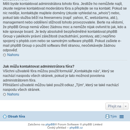
Měli byste kontaktovat administrátora tohoto fóra. Jestliže ho nemůžete najít,
zkuste nejprve kontaktovat moderátora fóra a přeptejte se na kontakt. Pokud se
nic neděje, kontaktujte majitele domény (zkuste vyhledat na „whois“) nebo,
pokud tato služba běží na freeserveru (např. yahoo, IC, webzdarma, atd.),
management nebo oddělení stížností tohoto provozovatele. Berte na vědomí,
že phpBB Group nemá vůbec žádnou moc a nemůže nijak ovlivnit to jak, kdo a
kde spravuje board. Je tedy absolutně bezpředmětné kontaktovat phpBB
Group v jakékoliv právní záležitosti (nactiutrhání, pomluvy, atd.) nepřímo
spojený s phpbb.com nebo se samotným software phpBB. Pokud zašlete e-
mail phpBB Group o použití softwaru třetí stranou, neočekávejte žádnou
odpověď.
Nahoru
Jak můžu kontaktovat administrátora fóra?
Všichni uživatelé fóra můžou použít formulář „Kontaktujte nás“, který se
nachází naspodu všech stránek, pokud je tato možnost povolena
administrátorem fóra.
Přihlášení uživatelé můžou také použít odkaz „Tým“, který se také nachází
naspodu všech stránek.
Nahoru
Přejít na
Obsah fóra
Tým
Založeno na
phpBB
® Forum Software © phpBB Limited
Český překlad –
phpBB.cz