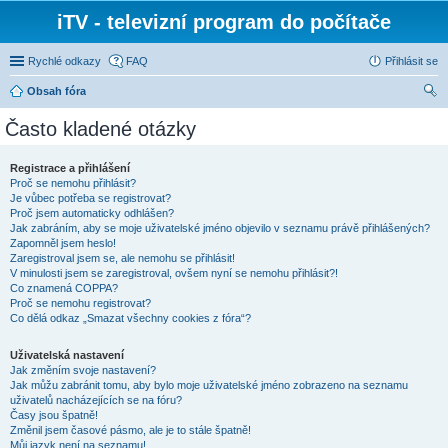
iTV - televizní program do počítače
Rychlé odkazy
FAQ
Přihlásit se
Obsah fóra
led
Často kladené otázky
at
Registrace a přihlášení
Proč se nemohu přihlásit?
Je vůbec potřeba se registrovat?
Proč jsem automaticky odhlášen?
Jak zabráním, aby se moje uživatelské jméno objevilo v seznamu právě přihlášených?
Zapomněl jsem heslo!
Zaregistroval jsem se, ale nemohu se přihlásit!
V minulosti jsem se zaregistroval, ovšem nyní se nemohu přihlásit?!
Co znamená COPPA?
Proč se nemohu registrovat?
Co dělá odkaz „Smazat všechny cookies z fóra“?
Uživatelská nastavení
Jak změním svoje nastavení?
Jak můžu zabránit tomu, aby bylo moje uživatelské jméno zobrazeno na seznamu
uživatelů nacházejících se na fóru?
Časy jsou špatně!
Změnil jsem časové pásmo, ale je to stále špatně!
Můj jazyk není na seznamu!