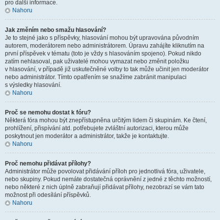
pro další informace.
Nahoru
Jak změním nebo smažu hlasování?
Je to stejné jako s příspěvky, hlasování mohou být upravována původním
autorem, moderátorem nebo administrátorem. Úpravu zahájíte kliknutím na
první příspěvek v tématu (toto je vždy s hlasováním spojeno). Pokud nikdo
zatím nehlasoval, pak uživatelé mohou vymazat nebo změnit položku
v hlasování, v případě již uskutečněné volby to tak může učinit jen moderátor
nebo administrátor. Tímto opatřením se snažíme zabránit manipulaci
s výsledky hlasování.
Nahoru
Proč se nemohu dostat k fóru?
Některá fóra mohou být znepřístupněna určitým lidem či skupinám. Ke čtení,
prohlížení, přispívání atd. potřebujete zvláštní autorizaci, kterou může
poskytnout jen moderátor a administrátor, takže je kontaktujte.
Nahoru
Proč nemohu přidávat přílohy?
Administrátor může povolovat přidávání příloh pro jednotlivá fóra, uživatele,
nebo skupiny. Pokud nemáte dostatečná oprávnění z jedné z těchto možností,
nebo některé z nich úplně zabraňují přidávat přílohy, nezobrazí se vám tato
možnost při odesílání příspěvků.
Nahoru