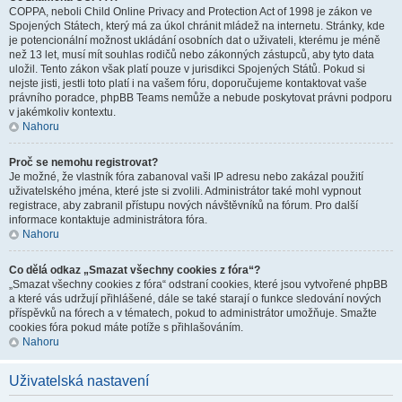
COPPA, neboli Child Online Privacy and Protection Act of 1998 je zákon ve
Spojených Státech, který má za úkol chránit mládež na internetu. Stránky, kde
je potencionální možnost ukládání osobních dat o uživateli, kterému je méně
než 13 let, musí mít souhlas rodičů nebo zákonných zástupců, aby tyto data
uložil. Tento zákon však platí pouze v jurisdikci Spojených Států. Pokud si
nejste jisti, jestli toto platí i na vašem fóru, doporučujeme kontaktovat vaše
právního poradce, phpBB Teams nemůže a nebude poskytovat právni podporu
v jakémkoliv kontextu.
Nahoru
Proč se nemohu registrovat?
Je možné, že vlastník fóra zabanoval vaši IP adresu nebo zakázal použití
uživatelského jména, které jste si zvolili. Administrátor také mohl vypnout
registrace, aby zabranil přístupu nových návštěvníků na fórum. Pro další
informace kontaktuje administrátora fóra.
Nahoru
Co dělá odkaz „Smazat všechny cookies z fóra“?
„Smazat všechny cookies z fóra“ odstraní cookies, které jsou vytvořené phpBB
a které vás udržují přihlášené, dále se také starají o funkce sledování nových
příspěvků na fórech a v tématech, pokud to administrátor umožňuje. Smažte
cookies fóra pokud máte potíže s přihlašováním.
Nahoru
Uživatelská nastavení