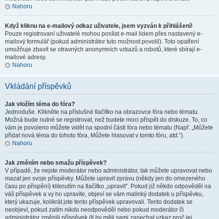
Nahoru
Když kliknu na e-mailový odkaz uživatele, jsem vyzván k přihlášení!
Pouze registrovaní uživatelé mohou posílat e-mail lidem přes nastavený e-
mailový formulář (pokud administrátor tuto možnost povolil). Toto opatření
umožňuje zbavit se otravných anonymních vzkazů a robotů, které sbírají e-
mailové adresy.
Nahoru
Vkládání příspěvků
Jak vložím téma do fóra?
Jednoduše. Klikněte na příslušné tlačítko na obrazovce fóra nebo tématu.
Možná bude nutné se registrovat, než budete moci přispět do diskuze. To, co
vám je povoleno můžete vidět na spodní části fóra nebo tématu (Např. „Můžete
přidat nová téma do tohoto fóra, Můžete hlasovat v tomto fóru, atd.”).
Nahoru
Jak změním nebo smažu příspěvek?
V případě, že nejste moderátor nebo administrátor, tak můžete upravovat nebo
mazat jen svoje příspěvky. Můžete upravit zprávu (někdy jen do omezeného
času po přispění) kliknutím na tlačítko „upravit”. Pokud již někdo odpověděl na
váš příspěvek a vy ho upravíte, objeví se vám malinký dodatek u příspěvku,
který ukazuje, kolikrát jste tento příspěvek upravovali. Tento dodatek se
neobjeví, pokud zatím nikdo neodpověděl nebo pokud moderátor či
administrátor změnili příspěvek (ti by měli sami zanechat vzkaz proč jej