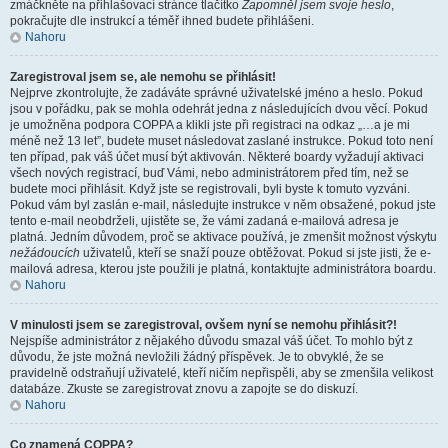
zmáčkněte na přihlašovací stránce tlačítko
Zapomněl jsem svoje heslo
,
pokračujte dle instrukcí a téměř ihned budete přihlášeni.
Nahoru
Zaregistroval jsem se, ale nemohu se přihlásit!
Nejprve zkontrolujte, že zadáváte správné uživatelské jméno a heslo. Pokud
jsou v pořádku, pak se mohla odehrát jedna z následujících dvou věcí. Pokud
je umožněna podpora COPPA a klikli jste při registraci na odkaz „…a je mi
méně než 13 let”, budete muset následovat zaslané instrukce. Pokud toto není
ten případ, pak váš účet musí být aktivován. Některé boardy vyžadují aktivaci
všech nových registrací, buď Vámi, nebo administrátorem před tím, než se
budete moci přihlásit. Když jste se registrovali, byli byste k tomuto vyzváni.
Pokud vám byl zaslán e-mail, následujte instrukce v něm obsažené, pokud jste
tento e-mail neobdrželi, ujistěte se, že vámi zadaná e-mailová adresa je
platná. Jedním důvodem, proč se aktivace používá, je zmenšit možnost výskytu
nežádoucích
uživatelů, kteří se snaží pouze obtěžovat. Pokud si jste jisti, že e-
mailová adresa, kterou jste použili je platná, kontaktujte administrátora boardu.
Nahoru
V minulosti jsem se zaregistroval, ovšem nyní se nemohu přihlásit?!
Nejspíše administrátor z nějakého důvodu smazal váš účet. To mohlo být z
důvodu, že jste možná nevložili žádný příspěvek. Je to obvyklé, že se
pravidelně odstraňují uživatelé, kteří ničím nepřispěli, aby se zmenšila velikost
databáze. Zkuste se zaregistrovat znovu a zapojte se do diskuzí.
Nahoru
Co znamená COPPA?