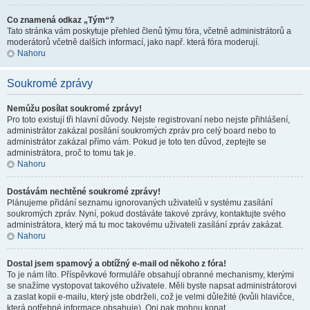
Co znamená odkaz „Tým“?
Tato stránka vám poskytuje přehled členů týmu fóra, včetně administrátorů a
moderátorů včetně dalších informací, jako např. která fóra moderují.
Nahoru
Soukromé zprávy
Nemůžu posílat soukromé zprávy!
Pro toto existují tři hlavní důvody. Nejste registrovaní nebo nejste přihlášení,
administrátor zakázal posílání soukromých zpráv pro celý board nebo to
administrátor zakázal přímo vám. Pokud je toto ten důvod, zeptejte se
administrátora, proč to tomu tak je.
Nahoru
Dostávám nechtěné soukromé zprávy!
Plánujeme přidání seznamu ignorovaných uživatelů v systému zasílání
soukromých zpráv. Nyní, pokud dostáváte takové zprávy, kontaktujte svého
administrátora, který má tu moc takovému uživateli zasílání zpráv zakázat.
Nahoru
Dostal jsem spamový a obtížný e-mail od někoho z fóra!
To je nám líto. Příspěvkové formuláře obsahují obranné mechanismy, kterými
se snažíme vystopovat takového uživatele. Měli byste napsat administrátorovi
a zaslat kopii e-mailu, který jste obdrželi, což je velmi důležité (kvůli hlavičce,
která potřebné informace obsahuje). Oni pak mohou konat.