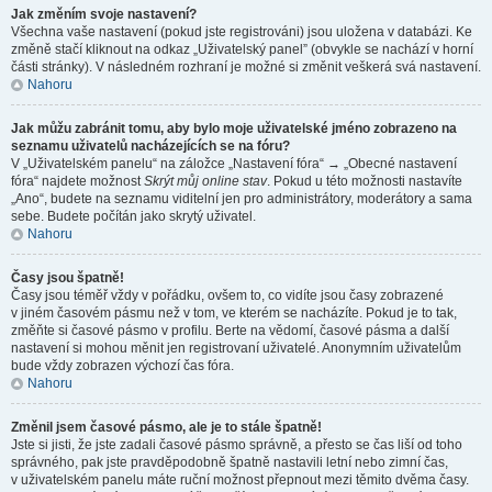
Jak změním svoje nastavení?
Všechna vaše nastavení (pokud jste registrováni) jsou uložena v databázi. Ke
změně stačí kliknout na odkaz „Uživatelský panel” (obvykle se nachází v horní
části stránky). V následném rozhraní je možné si změnit veškerá svá nastavení.
Nahoru
Jak můžu zabránit tomu, aby bylo moje uživatelské jméno zobrazeno na
seznamu uživatelů nacházejících se na fóru?
V „Uživatelském panelu“ na záložce „Nastavení fóra“ → „Obecné nastavení
fóra“ najdete možnost
Skrýt můj online stav
. Pokud u této možnosti nastavíte
„Ano“, budete na seznamu viditelní jen pro administrátory, moderátory a sama
sebe. Budete počítán jako skrytý uživatel.
Nahoru
Časy jsou špatně!
Časy jsou téměř vždy v pořádku, ovšem to, co vidíte jsou časy zobrazené
v jiném časovém pásmu než v tom, ve kterém se nacházíte. Pokud je to tak,
změňte si časové pásmo v profilu. Berte na vědomí, časové pásma a další
nastavení si mohou měnit jen registrovaní uživatelé. Anonymním uživatelům
bude vždy zobrazen výchozí čas fóra.
Nahoru
Změnil jsem časové pásmo, ale je to stále špatně!
Jste si jisti, že jste zadali časové pásmo správně, a přesto se čas liší od toho
správného, pak jste pravděpodobně špatně nastavili letní nebo zimní čas,
v uživatelském panelu máte ruční možnost přepnout mezi těmito dvěma časy.