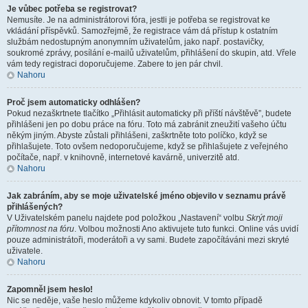
Je vůbec potřeba se registrovat?
Nemusíte. Je na administrátorovi fóra, jestli je potřeba se registrovat ke
vkládání příspěvků. Samozřejmě, že registrace vám dá přístup k ostatním
službám nedostupným anonymním uživatelům, jako např. postavičky,
soukromé zprávy, posílání e-mailů uživatelům, přihlášení do skupin, atd. Vřele
vám tedy registraci doporučujeme. Zabere to jen pár chvil.
Nahoru
Proč jsem automaticky odhlášen?
Pokud nezaškrtnete tlačítko „Přihlásit automaticky při příští návštěvě”, budete
přihlášeni jen po dobu práce na fóru. Toto má zabránit zneužití vašeho účtu
někým jiným. Abyste zůstali přihlášeni, zaškrtněte toto políčko, když se
přihlašujete. Toto ovšem nedoporučujeme, když se přihlašujete z veřejného
počítače, např. v knihovně, internetové kavárně, univerzitě atd.
Nahoru
Jak zabráním, aby se moje uživatelské jméno objevilo v seznamu právě
přihlášených?
V Uživatelském panelu najdete pod položkou „Nastavení“ volbu
Skrýt moji
přítomnost na fóru
. Volbou možnosti
Ano
aktivujete tuto funkci. Online vás uvidí
pouze administrátoři, moderátoři a vy sami. Budete započítáváni mezi skryté
uživatele.
Nahoru
Zapomněl jsem heslo!
Nic se neděje, vaše heslo můžeme kdykoliv obnovit. V tomto případě