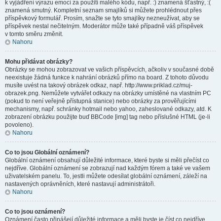
k vyjádření výrazu emocí za použití malého kódu, např. :) znamená šťastný, :(
znamená smutný. Kompletní seznam smajlíků si můžete prohlédnout přes
příspěvkový formulář. Prosím, snažte se tyto smajlíky nezneužívat, aby se
příspěvek nestal nečitelným. Moderátor může také případně váš příspěvek
v tomto směru změnit.
Nahoru
Mohu přidávat obrázky?
Obrázky se mohou zobrazovat ve vašich příspěvcích, ačkoliv v současné době
neexistuje žádná funkce k nahrání obrázků přímo na board. Z tohoto důvodu
musíte uvést na takový obrázek odkaz, např. http://www.priklad.cz/muj-
obrazek.png. Nemůžete vytvářet odkazy na obrázky umístěné na vlastním PC
(pokud to není veřejně přístupná stanice) nebo obrázky za prověřujícími
mechanismy, např. schránky hotmail nebo yahoo, zaheslované odkazy, atd. K
zobrazení obrázku použijte buď BBCode [img] tag nebo příslušné HTML (je-li
povoleno).
Nahoru
Co to jsou Globální oznámení?
Globální oznámení obsahují důležité informace, které byste si měli přečíst co
nejdříve. Globální oznámení se zobrazují nad každým fórem a také ve vašem
uživatelském panelu. To, jestli můžete odesílat globální oznámení, záleží na
nastavených oprávněních, které nastavují administrátoři.
Nahoru
Co to jsou oznámení?
Oznámení často přinášejí důležité informace a měli byste je číst co nejdříve.