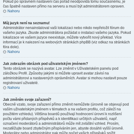
Pokud po správném nastavení čas pořád neodpovídá tomu současnému, je
čas špatně nastaven přímo na serveru a musí být administrátorem opraven.
Nahoru
Můj jazyk není na seznamu!
Administrátor nenainstaloval vaši lokalizaci nebo nikdo nepřeložil fórum do
vašeho jazyka. Zkuste administrátora požádat o instalaci vašeho jazyka. Pokud
lokalizace ve vašem jazyce neexistuje, můžete vytvořit nový překlad. Více
informací je k nalezení na webových stránkách phpBB (viz odkaz na stránkách
fóra dole).
Nahoru
Jak zobrazím obrázek pod uživatelským jménem?
Tento obrázek se nazývá avatar. Lze změnit v Uživatelském panelu pod
záložkou Profil. Způsoby jakými si můžete upravit avatar závisí na
administrátorovi a nastavených oprávněních. Avatar si mohou nastavit pouze
registrovaní uživatelé.
Nahoru
Jak změním svoje zařazení?
Obecně vzato, svoje zařazení přímo změnit nemůžete (úrovně se objevují pod
vaším uživatelským jménem v tématech a na vašem profilu, což záleží na
použitém vzhledu). Většina boardů používají hodnocení úrovní k rozlišení
počtu vámi přidaných příspěvků a k identifikaci určitých uživatelů, např.
označení moderátorů a administrátorů může mít zvláštní vzhled. Prosím,
nezatěžujte board zbytečným přispíváním jen, abyste dosáhli vyšší úrovně.
Moderátor nebo administrátor pak může počet vašich příspěvků snížit.