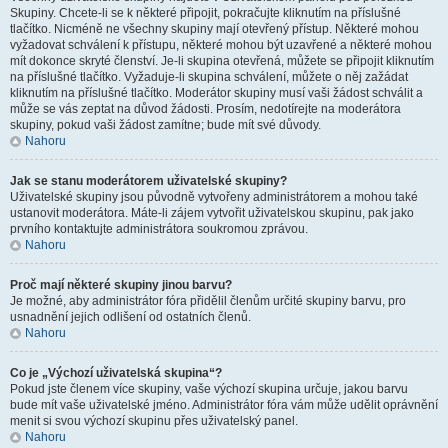
Skupiny. Chcete-li se k některé připojit, pokračujte kliknutím na příslušné
tlačítko. Nicméně ne všechny skupiny mají otevřený přístup. Některé mohou
vyžadovat schválení k přístupu, některé mohou být uzavřené a některé mohou
mít dokonce skryté členství. Je-li skupina otevřená, můžete se připojit kliknutím
na příslušné tlačítko. Vyžaduje-li skupina schválení, můžete o něj zažádat
kliknutím na příslušné tlačítko. Moderátor skupiny musí vaši žádost schválit a
může se vás zeptat na důvod žádosti. Prosím, nedotírejte na moderátora
skupiny, pokud vaši žádost zamítne; bude mít své důvody.
Nahoru
Jak se stanu moderátorem uživatelské skupiny?
Uživatelské skupiny jsou původně vytvořeny administrátorem a mohou také
ustanovit moderátora. Máte-li zájem vytvořit uživatelskou skupinu, pak jako
prvního kontaktujte administrátora soukromou zprávou.
Nahoru
Proč mají některé skupiny jinou barvu?
Je možné, aby administrátor fóra přidělil členům určité skupiny barvu, pro
usnadnění jejich odlišení od ostatních členů.
Nahoru
Co je „Výchozí uživatelská skupina“?
Pokud jste členem více skupiny, vaše výchozí skupina určuje, jakou barvu
bude mít vaše uživatelské jméno. Administrátor fóra vám může udělit oprávnění
menit si svou výchozí skupinu přes uživatelský panel.
Nahoru