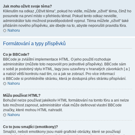
Jak mohu oživit svoje téma?
Kliknutím na odkaz „Oživit téma“, pokud ho vidíte, můžete „oživit“ téma, čímž ho
posunete na první místo v přehledu témat. Pokud tento odkaz nevidíte,
administrátor tuto možnost pravděpodobně vypnul. Téma můžete „oživit“ také
přidáním nového příspěvku, ale dbejte na to, abyste neporušili pravidla fóra.
Nahoru
Formátování a typy příspěvků
Co je BBCode?
BBCode je zvláštní implementace HTML. O jeho použití rozhoduje
administrátor (můžete toto nepovolit pro jednotlivé příspěvky). BBCode sám
o sobě je podobný stylu HTML, tagy jsou uzavřeny v hranatých závorkách [ a ]
a nabízí větší kontrolu nad tím, co a jak se zobrazí. Pro více informací
o BBCode si prohlédněte stránku, která je dostupná přes stránku přispívání.
Nahoru
Můžu používat HTML?
Bohužel nelze používat jakékoliv HTML formátování na tomto fóru a ani nelze
tuto možnost zapnout, administrátor však může definovat vlastní BBCode
značky, které mohou HTML nahradit.
Nahoru
Co to jsou smajlíci (emotikony)?
Smajlíci, neboli emotikony jsou malé grafické obrázky, které se používají