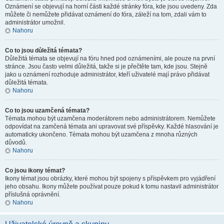
Oznámení se objevují na horní části každé stránky fóra, kde jsou uvedeny. Zda
můžete či nemůžete přidávat oznámení do fóra, záleží na tom, zdali vám to
administrátor umožnil.
Nahoru
Co to jsou důležitá témata?
Důležitá témata se objevují na fóru hned pod oznámeními, ale pouze na první
stránce. Jsou často velmi důležitá, takže si je přečtěte tam, kde jsou. Stejně
jako u oznámení rozhoduje administrátor, kteří uživatelé mají právo přidávat
důležitá témata.
Nahoru
Co to jsou uzamčená témata?
Témata mohou být uzamčena moderátorem nebo administrátorem. Nemůžete
odpovídat na zamčená témata ani upravovat své příspěvky. Každé hlasování je
automaticky ukončeno. Témata mohou být uzamčena z mnoha různých
důvodů.
Nahoru
Co jsou ikony témat?
Ikony témat jsou obrázky, které mohou být spojeny s příspěvkem pro vyjádření
jeho obsahu. Ikony můžete používat pouze pokud k tomu nastavil administrátor
příslušná oprávnění.
Nahoru