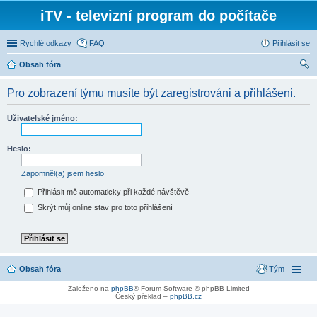
iTV - televizní program do počítače
Rychlé odkazy
FAQ
Přihlásit se
Obsah fóra
led
Pro zobrazení týmu musíte být zaregistrováni a přihlášeni.
at
Uživatelské jméno:
Heslo:
Zapomněl(a) jsem heslo
Přihlásit mě automaticky při každé návštěvě
Skrýt můj online stav pro toto přihlášení
Obsah fóra
Tým
Založeno na
phpBB
® Forum Software © phpBB Limited
Český překlad –
phpBB.cz