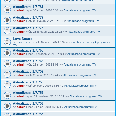
Aktualizace 1.7.781
od
admin
» pát 30 srpen, 2024 8:34 » v
Aktualizace programu iTV
Aktualizace 1.7.777
od
admin
» čtv 02 květen, 2024 15:42 » v
Aktualizace programu iTV
Aktualizace 1.7.775
od
admin
» úte 23 listopad, 2021 16:25 » v
Aktualizace programu iTV
Love Nature
od
tomasheger
» pát 30 duben, 2021 6:37 » v
Všeobecné dotazy k programu
iTV
Aktualizace 1.7.769
od
admin
» ned 07 březen, 2021 11:59 » v
Aktualizace programu iTV
Aktualizace 1.7.763
od
admin
» čtv 29 srpen, 2019 9:09 » v
Aktualizace programu iTV
Aktualizace 1.7.759
od
admin
» čtv 28 únor, 2019 12:24 » v
Aktualizace programu iTV
Aktualizace 1.7.758
od
admin
» stř 09 leden, 2019 18:54 » v
Aktualizace programu iTV
Aktualizace 1.7.757
od
admin
» pon 31 prosinec, 2018 10:22 » v
Aktualizace programu iTV
Aktualizace 1.7.756
od
admin
» ned 21 říjen, 2018 15:56 » v
Aktualizace programu iTV
Aktualizace 1.7.755