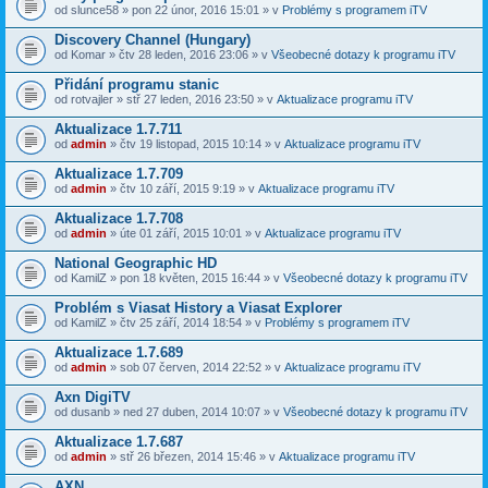
od
slunce58
» pon 22 únor, 2016 15:01 » v
Problémy s programem iTV
Discovery Channel (Hungary)
od
Komar
» čtv 28 leden, 2016 23:06 » v
Všeobecné dotazy k programu iTV
Přidání programu stanic
od
rotvajler
» stř 27 leden, 2016 23:50 » v
Aktualizace programu iTV
Aktualizace 1.7.711
od
admin
» čtv 19 listopad, 2015 10:14 » v
Aktualizace programu iTV
Aktualizace 1.7.709
od
admin
» čtv 10 září, 2015 9:19 » v
Aktualizace programu iTV
Aktualizace 1.7.708
od
admin
» úte 01 září, 2015 10:01 » v
Aktualizace programu iTV
National Geographic HD
od
KamilZ
» pon 18 květen, 2015 16:44 » v
Všeobecné dotazy k programu iTV
Problém s Viasat History a Viasat Explorer
od
KamilZ
» čtv 25 září, 2014 18:54 » v
Problémy s programem iTV
Aktualizace 1.7.689
od
admin
» sob 07 červen, 2014 22:52 » v
Aktualizace programu iTV
Axn DigiTV
od
dusanb
» ned 27 duben, 2014 10:07 » v
Všeobecné dotazy k programu iTV
Aktualizace 1.7.687
od
admin
» stř 26 březen, 2014 15:46 » v
Aktualizace programu iTV
AXN