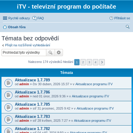
iTV - televizní program do počítače
Rychlé odkazy
FAQ
Přihlásit se
Obsah fóra
led
Témata bez odpovědí
at
Přejít na rozšířené vyhledávání
Nalezeno 174 výsledků hledání
1
2
3
4
Témata
Aktualizace 1.7.789
od
admin
» čtv 30 duben, 2026 15:37 » v
Aktualizace programu iTV
Aktualizace 1.7.786
od
admin
» ned 01 únor, 2026 9:36 » v
Aktualizace programu iTV
Aktualizace 1.7.785
od
admin
» stř 31 prosinec, 2025 9:42 » v
Aktualizace programu iTV
Aktualizace 1.7.783
od
admin
» stř 28 květen, 2025 7:27 » v
Aktualizace programu iTV
Aktualizace 1.7.782
od
admin
» stř 04 září, 2024 9:50 » v
Aktualizace programu iTV