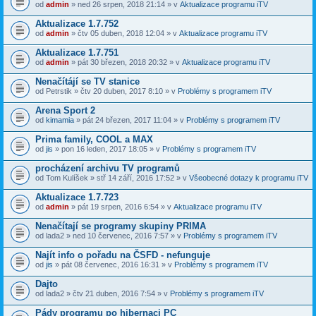
od
admin
» ned 26 srpen, 2018 21:14 » v
Aktualizace programu iTV
Aktualizace 1.7.752
od
admin
» čtv 05 duben, 2018 12:04 » v
Aktualizace programu iTV
Aktualizace 1.7.751
od
admin
» pát 30 březen, 2018 20:32 » v
Aktualizace programu iTV
Nenačítájí se TV stanice
od
Petrstik
» čtv 20 duben, 2017 8:10 » v
Problémy s programem iTV
Arena Sport 2
od
kimamia
» pát 24 březen, 2017 11:04 » v
Problémy s programem iTV
Prima family, COOL a MAX
od
jis
» pon 16 leden, 2017 18:05 » v
Problémy s programem iTV
procházení archivu TV programů
od
Tom Kulíšek
» stř 14 září, 2016 17:52 » v
Všeobecné dotazy k programu iTV
Aktualizace 1.7.723
od
admin
» pát 19 srpen, 2016 6:54 » v
Aktualizace programu iTV
Nenačítají se programy skupiny PRIMA
od
lada2
» ned 10 červenec, 2016 7:57 » v
Problémy s programem iTV
Najít info o pořadu na ČSFD - nefunguje
od
jis
» pát 08 červenec, 2016 16:31 » v
Problémy s programem iTV
Dajto
od
lada2
» čtv 21 duben, 2016 7:54 » v
Problémy s programem iTV
Pády programu po hibernaci PC