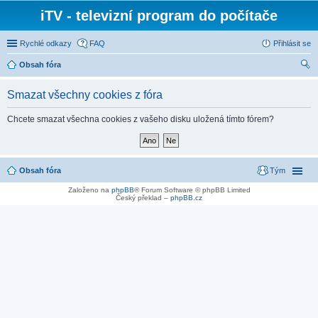
iTV - televizní program do počítače
Rychlé odkazy
FAQ
Přihlásit se
Obsah fóra
led
Smazat všechny cookies z fóra
at
Chcete smazat všechna cookies z vašeho disku uložená tímto fórem?
Obsah fóra
Tým
Založeno na
phpBB
® Forum Software © phpBB Limited
Český překlad –
phpBB.cz