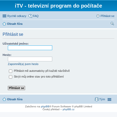
iTV - televizní program do počítače
Rychlé odkazy
FAQ
Přihlásit se
Obsah fóra
led
Přihlásit se
at
Uživatelské jméno:
Heslo:
Zapomněl(a) jsem heslo
Přihlásit mě automaticky při každé návštěvě
Skrýt můj online stav pro toto přihlášení
Obsah fóra
Tým
Založeno na
phpBB
® Forum Software © phpBB Limited
Český překlad –
phpBB.cz