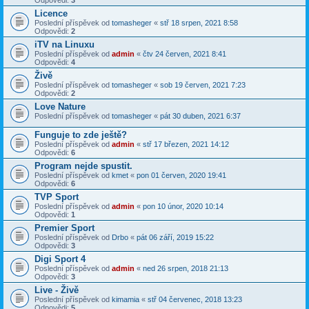
Odpovědi:
3
Licence
Poslední příspěvek od
tomasheger
«
stř 18 srpen, 2021 8:58
Odpovědi:
2
iTV na Linuxu
Poslední příspěvek od
admin
«
čtv 24 červen, 2021 8:41
Odpovědi:
4
Živě
Poslední příspěvek od
tomasheger
«
sob 19 červen, 2021 7:23
Odpovědi:
2
Love Nature
Poslední příspěvek od
tomasheger
«
pát 30 duben, 2021 6:37
Funguje to zde ještě?
Poslední příspěvek od
admin
«
stř 17 březen, 2021 14:12
Odpovědi:
6
Program nejde spustit.
Poslední příspěvek od
kmet
«
pon 01 červen, 2020 19:41
Odpovědi:
6
TVP Sport
Poslední příspěvek od
admin
«
pon 10 únor, 2020 10:14
Odpovědi:
1
Premier Sport
Poslední příspěvek od
Drbo
«
pát 06 září, 2019 15:22
Odpovědi:
3
Digi Sport 4
Poslední příspěvek od
admin
«
ned 26 srpen, 2018 21:13
Odpovědi:
3
Live - Živě
Poslední příspěvek od
kimamia
«
stř 04 červenec, 2018 13:23
Odpovědi:
5