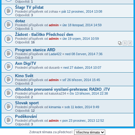
Odpovědi:
1
Šlagr TV přidat
Poslední příspěvek od
zohaa
«
pát 12 prosinec, 2014 13:08
Odpovědi:
3
dotaz
Poslední příspěvek od
admin
«
úte 18 listopad, 2014 14:59
Odpovědi:
1
Žádost - tlačítko Předchozí den
Poslední příspěvek od
admin
«
úte 19 srpen, 2014 10:59
Odpovědi:
16
1
2
Program stanice ARD
Poslední příspěvek od
Lada422
«
ned 08 červen, 2014 7:36
Odpovědi:
3
Axn DigiTV
Poslední příspěvek od
dusanb
«
ned 27 duben, 2014 10:07
Kino Svět
Poslední příspěvek od
admin
«
stř 26 březen, 2014 15:45
Odpovědi:
2
dlhodobe prerusené vysilaní-prehravac RADIO_iTV
Poslední příspěvek od
katuska234
«
čtv 13 březen, 2014 22:38
Odpovědi:
2
Slovak sport
Poslední příspěvek od
kimamia
«
sob 11 leden, 2014 9:49
Odpovědi:
12
Poděkování
Poslední příspěvek od
admin
«
pon 23 prosinec, 2013 12:52
Odpovědi:
3
Zobrazit témata za předchozí: