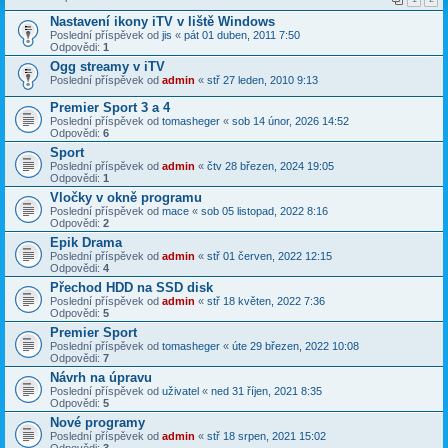
Nastavení ikony iTV v liště Windows
Poslední příspěvek od
jis
«
pát 01 duben, 2011 7:50
Odpovědi:
1
Ogg streamy v iTV
Poslední příspěvek od
admin
«
stř 27 leden, 2010 9:13
Premier Sport 3 a 4
Poslední příspěvek od
tomasheger
«
sob 14 únor, 2026 14:52
Odpovědi:
6
Sport
Poslední příspěvek od
admin
«
čtv 28 březen, 2024 19:05
Odpovědi:
1
Vločky v okně programu
Poslední příspěvek od
mace
«
sob 05 listopad, 2022 8:16
Odpovědi:
2
Epik Drama
Poslední příspěvek od
admin
«
stř 01 červen, 2022 12:15
Odpovědi:
4
Přechod HDD na SSD disk
Poslední příspěvek od
admin
«
stř 18 květen, 2022 7:36
Odpovědi:
5
Premier Sport
Poslední příspěvek od
tomasheger
«
úte 29 březen, 2022 10:08
Odpovědi:
7
Návrh na úpravu
Poslední příspěvek od
uživatel
«
ned 31 říjen, 2021 8:35
Odpovědi:
5
Nové programy
Poslední příspěvek od
admin
«
stř 18 srpen, 2021 15:02