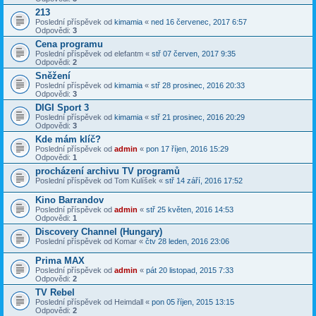
213
Poslední příspěvek od
kimamia
«
ned 16 červenec, 2017 6:57
Odpovědi:
3
Cena programu
Poslední příspěvek od
elefantm
«
stř 07 červen, 2017 9:35
Odpovědi:
2
Sněžení
Poslední příspěvek od
kimamia
«
stř 28 prosinec, 2016 20:33
Odpovědi:
3
DIGI Sport 3
Poslední příspěvek od
kimamia
«
stř 21 prosinec, 2016 20:29
Odpovědi:
3
Kde mám klíč?
Poslední příspěvek od
admin
«
pon 17 říjen, 2016 15:29
Odpovědi:
1
procházení archivu TV programů
Poslední příspěvek od
Tom Kulíšek
«
stř 14 září, 2016 17:52
Kino Barrandov
Poslední příspěvek od
admin
«
stř 25 květen, 2016 14:53
Odpovědi:
1
Discovery Channel (Hungary)
Poslední příspěvek od
Komar
«
čtv 28 leden, 2016 23:06
Prima MAX
Poslední příspěvek od
admin
«
pát 20 listopad, 2015 7:33
Odpovědi:
2
TV Rebel
Poslední příspěvek od
Heimdall
«
pon 05 říjen, 2015 13:15
Odpovědi:
2