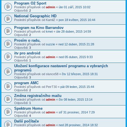
Program O2 Sport
Poslední příspěvek od
admin
«
úte 01 září, 2015 10:02
Odpovědi:
2
National Geographic HD
Poslední příspěvek od
KamilZ
«
pon 18 květen, 2015 16:44
Program na Kino Barrandov
Poslední příspěvek od
kmet
«
úte 28 duben, 2015 14:59
Odpovědi:
2
Prosím o radu,
Poslední příspěvek od
suzzie
«
ned 12 duben, 2015 21:28
Odpovědi:
3
itv pro android
Poslední příspěvek od
admin
«
ned 05 duben, 2015 9:33
Odpovědi:
1
Uložení konfigurace nastavení programu a vybraných
programů
Poslední příspěvek od
slunce58
«
čtv 12 březen, 2015 18:31
Odpovědi:
3
program AMC
Poslední příspěvek od
PetrT30
«
pát 09 leden, 2015 15:44
Odpovědi:
2
Změna registračního mailu
Poslední příspěvek od
admin
«
čtv 08 leden, 2015 13:14
Odpovědi:
1
Spektrum Home
Poslední příspěvek od
admin
«
stř 31 prosinec, 2014 7:29
Odpovědi:
4
Další počítače
Poslední příspěvek od
admin
«
ned 28 prosinec, 2014 18:32