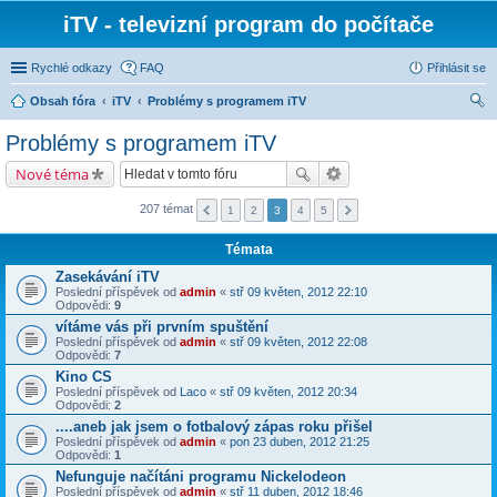
iTV - televizní program do počítače
Rychlé odkazy
FAQ
Přihlásit se
Obsah fóra
iTV
Problémy s programem iTV
led
Problémy s programem iTV
at
Nové téma
207 témat
1
2
3
4
5
Témata
Zasekávání iTV
Poslední příspěvek od
admin
«
stř 09 květen, 2012 22:10
Odpovědi:
9
vítáme vás při prvním spuštění
Poslední příspěvek od
admin
«
stř 09 květen, 2012 22:08
Odpovědi:
7
Kino CS
Poslední příspěvek od
Laco
«
stř 09 květen, 2012 20:34
Odpovědi:
2
....aneb jak jsem o fotbalový zápas roku přišel
Poslední příspěvek od
admin
«
pon 23 duben, 2012 21:25
Odpovědi:
1
Nefunguje načítáni programu Nickelodeon
Poslední příspěvek od
admin
«
stř 11 duben, 2012 18:46