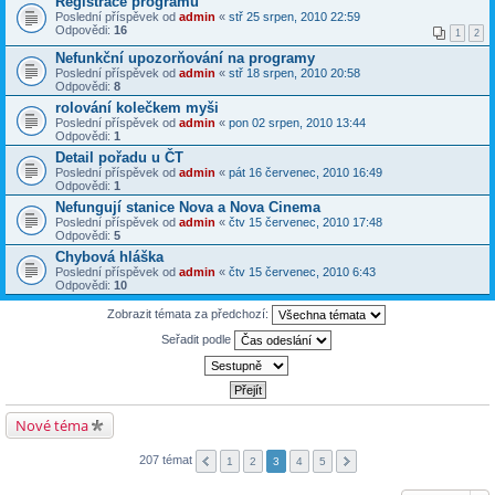
Registrace programu
Poslední příspěvek od
admin
«
stř 25 srpen, 2010 22:59
Odpovědi:
16
1
2
Nefunkční upozorňování na programy
Poslední příspěvek od
admin
«
stř 18 srpen, 2010 20:58
Odpovědi:
8
rolování kolečkem myši
Poslední příspěvek od
admin
«
pon 02 srpen, 2010 13:44
Odpovědi:
1
Detail pořadu u ČT
Poslední příspěvek od
admin
«
pát 16 červenec, 2010 16:49
Odpovědi:
1
Nefungují stanice Nova a Nova Cinema
Poslední příspěvek od
admin
«
čtv 15 červenec, 2010 17:48
Odpovědi:
5
Chybová hláška
Poslední příspěvek od
admin
«
čtv 15 červenec, 2010 6:43
Odpovědi:
10
Zobrazit témata za předchozí:
Seřadit podle
Nové téma
207 témat
1
2
3
4
5