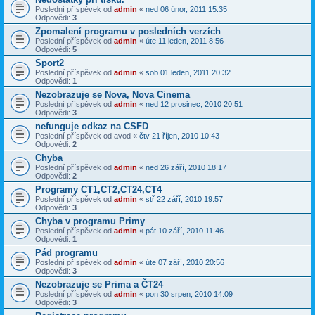
Poslední příspěvek od
admin
«
ned 06 únor, 2011 15:35
Odpovědi:
3
Zpomalení programu v posledních verzích
Poslední příspěvek od
admin
«
úte 11 leden, 2011 8:56
Odpovědi:
5
Sport2
Poslední příspěvek od
admin
«
sob 01 leden, 2011 20:32
Odpovědi:
1
Nezobrazuje se Nova, Nova Cinema
Poslední příspěvek od
admin
«
ned 12 prosinec, 2010 20:51
Odpovědi:
3
nefunguje odkaz na CSFD
Poslední příspěvek od
avod
«
čtv 21 říjen, 2010 10:43
Odpovědi:
2
Chyba
Poslední příspěvek od
admin
«
ned 26 září, 2010 18:17
Odpovědi:
2
Programy CT1,CT2,CT24,CT4
Poslední příspěvek od
admin
«
stř 22 září, 2010 19:57
Odpovědi:
3
Chyba v programu Primy
Poslední příspěvek od
admin
«
pát 10 září, 2010 11:46
Odpovědi:
1
Pád programu
Poslední příspěvek od
admin
«
úte 07 září, 2010 20:56
Odpovědi:
3
Nezobrazuje se Prima a ČT24
Poslední příspěvek od
admin
«
pon 30 srpen, 2010 14:09
Odpovědi:
3