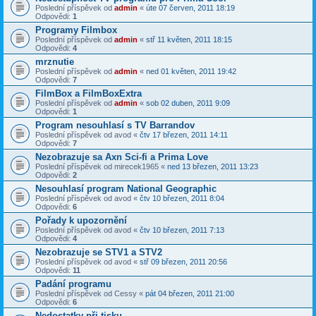
Poslední příspěvek od
admin
«
úte 07 červen, 2011 18:19
Odpovědi:
1
Programy Filmbox
Poslední příspěvek od
admin
«
stř 11 květen, 2011 18:15
Odpovědi:
4
mrznutie
Poslední příspěvek od
admin
«
ned 01 květen, 2011 19:42
Odpovědi:
7
FilmBox a FilmBoxExtra
Poslední příspěvek od
admin
«
sob 02 duben, 2011 9:09
Odpovědi:
1
Program nesouhlasí s TV Barrandov
Poslední příspěvek od
avod
«
čtv 17 březen, 2011 14:11
Odpovědi:
7
Nezobrazuje sa Axn Sci-fi a Prima Love
Poslední příspěvek od
mirecek1965
«
ned 13 březen, 2011 13:23
Odpovědi:
2
Nesouhlasí program National Geographic
Poslední příspěvek od
avod
«
čtv 10 březen, 2011 8:04
Odpovědi:
6
Pořady k upozornění
Poslední příspěvek od
avod
«
čtv 10 březen, 2011 7:13
Odpovědi:
4
Nezobrazuje se STV1 a STV2
Poslední příspěvek od
avod
«
stř 09 březen, 2011 20:56
Odpovědi:
11
Padání programu
Poslední příspěvek od
Cessy
«
pát 04 březen, 2011 21:00
Odpovědi:
6
Nedostatky při tisku.