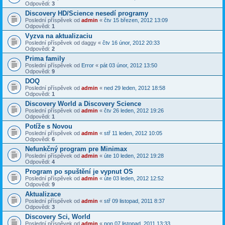
Odpovědi:
3
Discovery HD/Science nesedí programy
Poslední příspěvek od
admin
«
čtv 15 březen, 2012 13:09
Odpovědi:
1
Vyzva na aktualizaciu
Poslední příspěvek od
daggy
«
čtv 16 únor, 2012 20:33
Odpovědi:
2
Prima family
Poslední příspěvek od
Error
«
pát 03 únor, 2012 13:50
Odpovědi:
9
DOQ
Poslední příspěvek od
admin
«
ned 29 leden, 2012 18:58
Odpovědi:
1
Discovery World a Discovery Science
Poslední příspěvek od
admin
«
čtv 26 leden, 2012 19:26
Odpovědi:
1
Potíže s Novou
Poslední příspěvek od
admin
«
stř 11 leden, 2012 10:05
Odpovědi:
6
Nefunkčný program pre Minimax
Poslední příspěvek od
admin
«
úte 10 leden, 2012 19:28
Odpovědi:
4
Program po spuštění je vypnut OS
Poslední příspěvek od
admin
«
úte 03 leden, 2012 12:52
Odpovědi:
9
Aktualizace
Poslední příspěvek od
admin
«
stř 09 listopad, 2011 8:37
Odpovědi:
3
Discovery Sci, World
Poslední příspěvek od
admin
«
pon 07 listopad, 2011 13:33