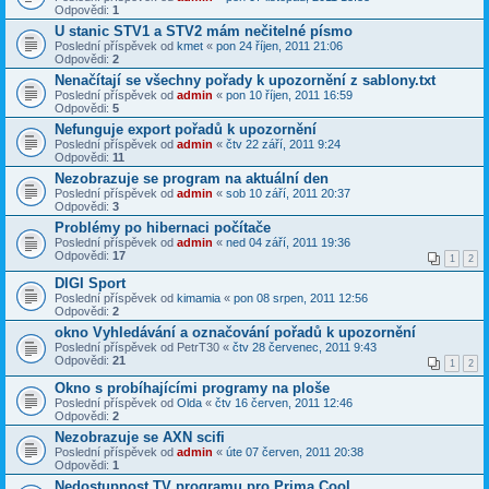
Odpovědi:
1
U stanic STV1 a STV2 mám nečitelné písmo
Poslední příspěvek od
kmet
«
pon 24 říjen, 2011 21:06
Odpovědi:
2
Nenačítají se všechny pořady k upozornění z sablony.txt
Poslední příspěvek od
admin
«
pon 10 říjen, 2011 16:59
Odpovědi:
5
Nefunguje export pořadů k upozornění
Poslední příspěvek od
admin
«
čtv 22 září, 2011 9:24
Odpovědi:
11
Nezobrazuje se program na aktuální den
Poslední příspěvek od
admin
«
sob 10 září, 2011 20:37
Odpovědi:
3
Problémy po hibernaci počítače
Poslední příspěvek od
admin
«
ned 04 září, 2011 19:36
Odpovědi:
17
1
2
DIGI Sport
Poslední příspěvek od
kimamia
«
pon 08 srpen, 2011 12:56
Odpovědi:
2
okno Vyhledávání a označování pořadů k upozornění
Poslední příspěvek od
PetrT30
«
čtv 28 červenec, 2011 9:43
Odpovědi:
21
1
2
Okno s probíhajícími programy na ploše
Poslední příspěvek od
Olda
«
čtv 16 červen, 2011 12:46
Odpovědi:
2
Nezobrazuje se AXN scifi
Poslední příspěvek od
admin
«
úte 07 červen, 2011 20:38
Odpovědi:
1
Nedostupnost TV programu pro Prima Cool