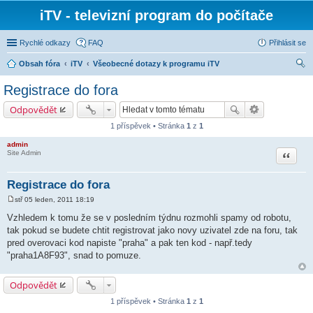
iTV - televizní program do počítače
Rychlé odkazy
FAQ
Přihlásit se
Obsah fóra
iTV
Všeobecné dotazy k programu iTV
led
Registrace do fora
at
Odpovědět
1 příspěvek • Stránka
1
z
1
admin
Citace
Site Admin
Registrace do fora
stř 05 leden, 2011 18:19
P
ř
Vzhledem k tomu že se v poslední­m týdnu rozmohli spamy od robotu,
í
tak pokud se budete chtit registrovat jako novy uzivatel zde na foru, tak
s
p
pred overovaci kod napiste "praha" a pak ten kod - např.tedy
ě
"praha1A8F93", snad to pomuze.
v
e
k
Odpovědět
1 příspěvek • Stránka
1
z
1