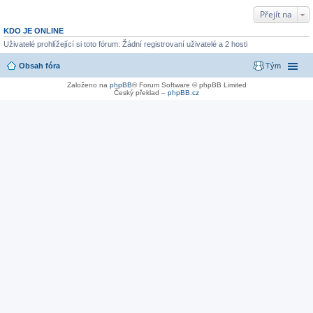
Přejít na
KDO JE ONLINE
Uživatelé prohlížející si toto fórum: Žádní registrovaní uživatelé a 2 hosti
Obsah fóra
Tým
Založeno na
phpBB
® Forum Software © phpBB Limited
Český překlad –
phpBB.cz