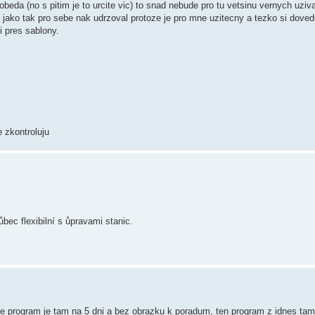
beda (no s pitim je to urcite vic) to snad nebude pro tu vetsinu vernych uziva
 jako tak pro sebe nak udrzoval protoze je pro mne uzitecny a tezko si doved
 pres sablony.
 zkontroluju
ec flexibilní s ůpravami stanic.
ale program je tam na 5 dni a bez obrazku k poradum, ten program z idnes t