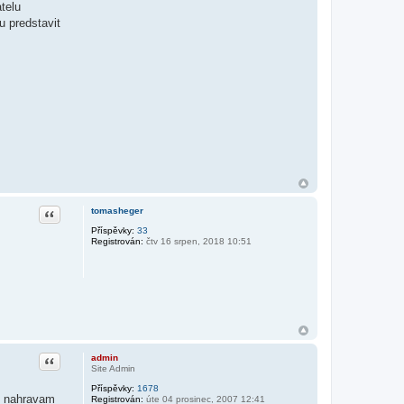
telu
u predstavit
Citace
tomasheger
Příspěvky:
33
Registrován:
čtv 16 srpen, 2018 10:51
Citace
admin
Site Admin
Příspěvky:
1678
am nahravam
Registrován:
úte 04 prosinec, 2007 12:41