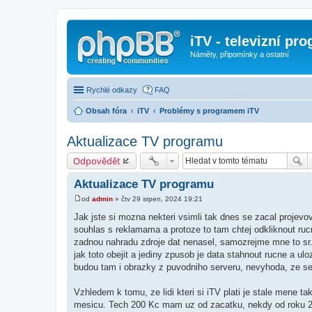
iTV - televizní pr
Náměty, připomínky a ostatní
Rychlé odkazy
FAQ
Obsah fóra
iTV
Problémy s programem iTV
Aktualizace TV programu
Odpovědět
Aktualizace TV programu
od
admin
»
čtv 29 srpen, 2024 19:21
P
ř
Jak jste si mozna nekteri vsimli tak dnes se zacal projevo
í
souhlas s reklamama a protoze to tam chtej odkliknout rucn
s
p
zadnou nahradu zdroje dat nenasel, samozrejme mne to sr
ě
jak toto obejit a jediny zpusob je data stahnout rucne a ul
v
e
budou tam i obrazky z puvodniho serveru, nevyhoda, ze se 
k
Vzhledem k tomu, ze lidi kteri si iTV plati je stale mene 
mesicu. Tech 200 Kc mam uz od zacatku, nekdy od roku 200