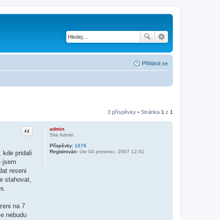
Přihlásit se
3 příspěvky • Stránka
1
z
1
Citace
admin
Site Admin
Příspěvky:
1678
Registrován:
úte 04 prosinec, 2007 12:41
 kde pridali
e jsem
at reseni
le stahovat,
es.
zeni na 7
me nebudu