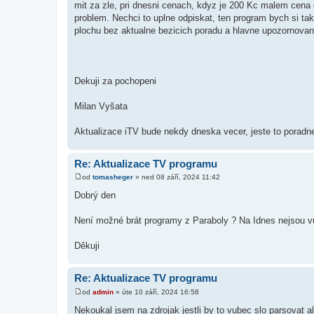
mit za zle, pri dnesni cenach, kdyz je 200 Kc malem cena o
problem. Nechci to uplne odpiskat, ten program bych si tak
plochu bez aktualne bezicich poradu a hlavne upozornovani
Dekuji za pochopeni
Milan Vyšata
Aktualizace iTV bude nekdy dneska vecer, jeste to poradne
Re: Aktualizace TV programu
od
tomasheger
»
ned 08 září, 2024 11:42
P
ř
Dobrý den
í
s
p
Není možné brát programy z Paraboly ? Na Idnes nejsou vůb
ě
v
e
Děkuji
k
Re: Aktualizace TV programu
od
admin
»
úte 10 září, 2024 16:58
P
ř
Nekoukal jsem na zdrojak jestli by to vubec slo parsovat 