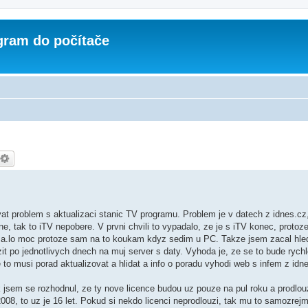
ogram do počítače
vat problem s aktualizaci stanic TV programu. Problem je v datech z idnes.cz,
e, tak to iTV nepobere. V prvni chvili to vypadalo, ze je s iTV konec, protoz
.a.lo moc protoze sam na to koukam kdyz sedim u PC. Takze jsem zacal hled
ozit po jednotlivych dnech na muj server s daty. Vyhoda je, ze se to bude rych
to musi porad aktualizovat a hlidat a info o poradu vyhodi web s infem z idn
tak jsem se rozhodnul, ze ty nove licence budou uz pouze na pul roku a prodlou
8, to uz je 16 let. Pokud si nekdo licenci neprodlouzi, tak mu to samozrej